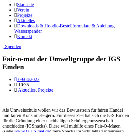
Startseite
Verein
Projekte
Aktuelles
Downloads & Hoodie-Bestellformulare & Anleitung
Wasserspender
Kontakt
Spenden
Fair-o-mat der Umweltgruppe der IGS
Emden
09/04/2023
10:35
Aktuelles
,
Projekte
Als Umweltschule wollen wir das Bewusstsein für fairen Handel
und fairen Konsum steigern. Für dieses Ziel hat sich die IGS Emden
für die Gründung einer nachhaltigen Schülergenossenschaft
entschieden (IGSnacks). Diese will mithilfe eines Fair-O-Maten
(siehe
www.fair-o-mat.de
) faire Snacks im Schulalltag integrieren.